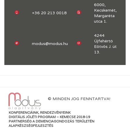
6000,
Kecskemét,
+36 20 213 0018
Margaréta
utca 1.
4244
Újfehértó
modus@modus.hu
Eötvös J. út
13.
© MINDEN JOG FENNTARTVA!
KONFERENCIÁINK, RENDEZVÉNYEINK
DIGITÁLIS JÓLÉTI PROGRAM – KEMECSE 2018-19
PARTNERSÉG A DEMENCIAGONDOZÁS TERÜLETÉN
ALAPKÉSZSÉGFEJLESZTÉS