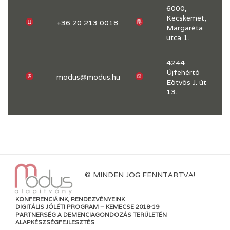
6000,
Kecskemét,
+36 20 213 0018
Margaréta
utca 1.
4244
Újfehértó
modus@modus.hu
Eötvös J. út
13.
© MINDEN JOG FENNTARTVA!
KONFERENCIÁINK, RENDEZVÉNYEINK
DIGITÁLIS JÓLÉTI PROGRAM – KEMECSE 2018-19
PARTNERSÉG A DEMENCIAGONDOZÁS TERÜLETÉN
ALAPKÉSZSÉGFEJLESZTÉS