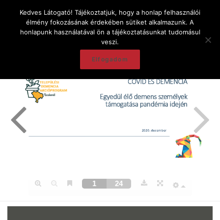
Kedves Látogató! Tájékoztatjuk, hogy a honlap felhasználói
élmény fokozásának érdekében sütiket alkalmazunk. A
honlapunk használatával ön a tájékoztatásunkat tudomásul
veszi.
Elfogadom