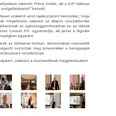
lőadását valamint Princz Attilát, aki a DJP Hálózat
 szolgáltatásairól”
beszélt.
 Olesen szakértő arról tájékoztatott bennünket, hogy
gek megelőzése valamint az állapot rosszabbodás
italizációnak az egészséggondozásban és az idősek
ss Consult Kft. ügyvezetője, aki jártas a digitális
enységben egyaránt.
berek az Alzheimer-kórban, demenciában szenvedők
őségeiről osztották meg ismereteiket a betegségek
 gondozására vonatkozóan.
jukért, valamint a résztvevőknek megjelenésükért!