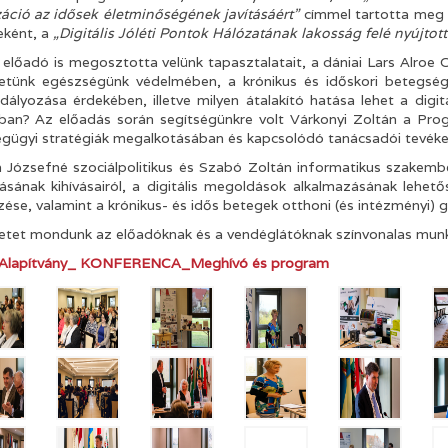
izáció az idősek életminőségének javításáért”
címmel tartotta meg e
eként, a
„Digitális Jóléti Pontok Hálózatának lakosság felé nyújtott
i előadó is megosztotta velünk tapasztalatait, a dániai Lars Alroe
etünk egészségünk védelmében, a krónikus és időskori betegsé
ályozása érdekében, illetve milyen átalakító hatása lehet a dig
ában? Az előadás során segítségünkre volt Várkonyi Zoltán a Progre
gügyi stratégiák megalkotásában és kapcsolódó tanácsadói tevék
 Józsefné szociálpolitikus és Szabó Zoltán informatikus szakem
sának kihívásairól, a digitális megoldások alkalmazásának lehet
ése, valamint a krónikus- és idős betegek otthoni (és intézményi)
tet mondunk az előadóknak és a vendéglátóknak színvonalas munká
Alapítvány_ KONFERENCA_Meghívó és program