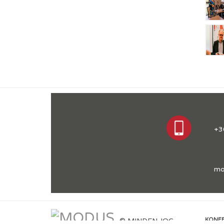
+3
mo
© MINDEN JOG
KONFE