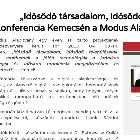
„Idősödő társadalom, idősödő
onferencia Kemecsén a Modus Al
s Alapítvány egy éven át tartó projektjének
endezvényére került sor 2019. 04. 03-án,
sén,
„Idősödő társadalom, idősödő településeink.
 segíthetnek a jóléti technológiák a krónikus
égek és időskori problémák megelőzésében és
ében?”
– címmel!
erencia fókuszában a digitális alapkészségek és
ek, az alapvető digitális szolgáltatások bemutatásának
ága állt, illetve annak vizsgálata, hogy hogyan, milyen
ökkel támogatható az otthonukban élő idősek
ága és jóléte?
rencián közel hatvan fő meghívott vendég vett részt a
településeiről, köszönőt mondott Lipők Sándor
ester.
dók között köszönthettük Jeneiné Dr. Rubovszky Csillát
t V. ker. alpolgármesterét, tudományos kutatót, aki
„A