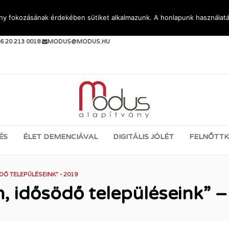
ény fokozásának érdekében sütiket alkalmazunk. A honlapunk használatá
PJEN KAPCSOLATBA VELÜNK:
6 20 213 0018
MODUS@MODUS.HU
ÉS
ÉLET DEMENCIÁVAL
DIGITÁLIS JÓLÉT
FELNŐTTK
 TELEPÜLÉSEINK” - 2019
, idősödő településeink” 