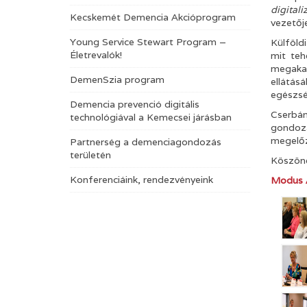
digital
Kecskemét Demencia Akcióprogram
vezetőj
Young Service Stewart Program –
Külföld
Életrevalók!
mit teh
megakad
DemenSzia program
ellátás
egészsé
Demencia prevenció digitális
Cserbán
technológiával a Kemecsei járásban
gondozá
megelőz
Partnerség a demenciagondozás
területén
Köszöne
Konferenciáink, rendezvényeink
Modus 