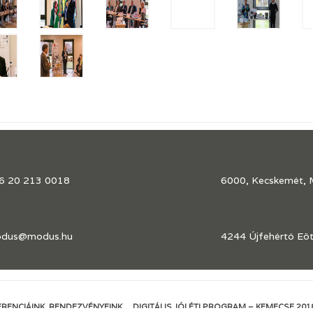
6 20 213 0018
6000, Kecskemét, 
dus@modus.hu
4244 Újfehértó Eötv
RENCIÁINK, RENDEZVÉNYEINK
DIGITÁLIS JÓLÉTI PROGRAM – KEMECSE 201