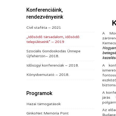
Konferenciáink,
rendezvényeink
K
Civil staféta – 2021
A Modu
„Idősödő társadalom, idősödő
zárór
településeink” – 2019
Kemec
Hogyan
Szociális Gondoskodás Ünnepe
betegs
Újfehértón– 2018.
kezelés
Idősügyi konferenciák – 2018.
A konf
ismeret
Könyvbemutató – 2018.
fontoss
eszköz
biztons
Programok
A konfe
járás 
polgárm
Hazai támogatások
Az előa
GinkoNet Memória Pont
Budapes