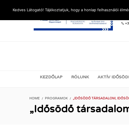
Kedves Látogató! Tájékoztatjuk, hogy a honlap felhasználói élm
LÉ
+3
KEZDŐLAP
RÓLUNK
AKTÍV IDŐSÖD
HOME
PROGRAMOK
„IDŐSÖDŐ TÁRSADALOM, IDŐSÖDŐ
„Idősödő társadalom