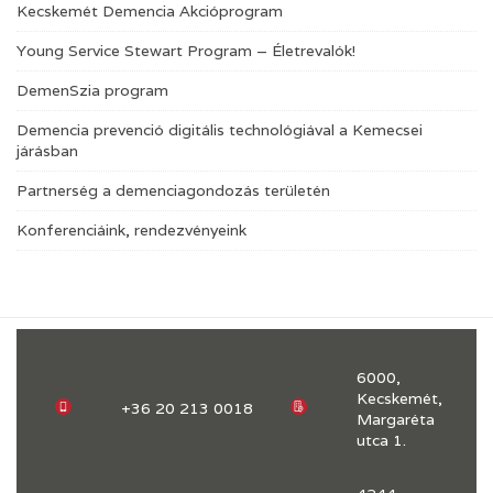
Kecskemét Demencia Akcióprogram
Young Service Stewart Program – Életrevalók!
DemenSzia program
Demencia prevenció digitális technológiával a Kemecsei
járásban
Partnerség a demenciagondozás területén
Konferenciáink, rendezvényeink
6000,
Kecskemét,
+36 20 213 0018
Margaréta
utca 1.