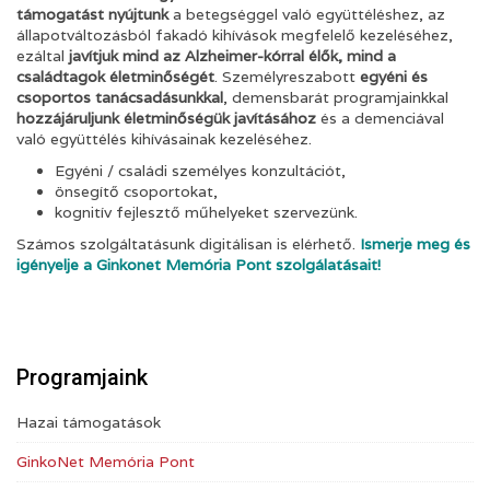
támogatást nyújtunk
a betegséggel való együttéléshez, az
állapotváltozásból fakadó kihívások megfelelő kezeléséhez,
ezáltal
javítjuk mind az Alzheimer-kórral élők, mind a
családtagok életminőségét
. Személyreszabott
egyéni és
csoportos tanácsadásunkkal
, demensbarát programjainkkal
hozzájáruljunk életminőségük javításához
és a demenciával
való együttélés kihívásainak kezeléséhez.
Egyéni / családi személyes konzultációt,
önsegítő csoportokat,
kognitív fejlesztő műhelyeket szervezünk.
Számos szolgáltatásunk digitálisan is elérhető.
Ismerje meg és
igényelje a Ginkonet Memória Pont szolgálatásait!
Programjaink
Hazai támogatások
GinkoNet Memória Pont