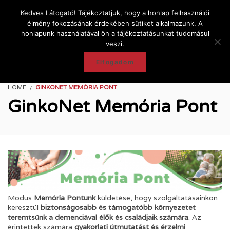
Kedves Látogató! Tájékoztatjuk, hogy a honlap felhasználói
élmény fokozásának érdekében sütiket alkalmazunk. A
honlapunk használatával ön a tájékoztatásunkat tudomásul
veszi.
Elfogadom
HOME
GINKONET MEMÓRIA PONT
GinkoNet Memória Pont
Modus
Memória Pontunk
küldetése, hogy szolgáltatásainkon
keresztül
biztonságosabb és támogatóbb környezetet
teremtsünk a demenciával élők és családjaik számára
. Az
érintettek számára
gyakorlati útmutatást és érzelmi