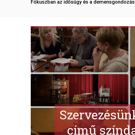
Fókuszban az idősügy és a demensgondozás
Szervezésünk
című színda