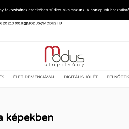
ény fokozásának érdekében sütiket alkalmazunk. A honlapunk használatá
PJEN KAPCSOLATBA VELÜNK:
6 20 213 0018
MODUS@MODUS.HU
ÉS
ÉLET DEMENCIÁVAL
DIGITÁLIS JÓLÉT
FELNŐTTK
a képekben