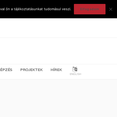
val ön a tájékoztatásunkat tudomásul veszi.
Elfogadom
ÉPZÉS
PROJEKTEK
HÍREK
ENGLISH