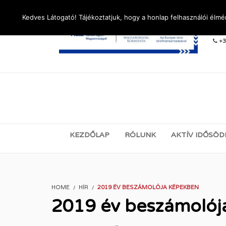
Kedves Látogató! Tájékoztatjuk, hogy a honlap felhasználói élm
LÉ
+3
KEZDŐLAP
RÓLUNK
AKTÍV IDŐSÖD
HOME
HÍR
2019 ÉV BESZÁMOLÓJA KÉPEKBEN
2019 év beszámolój