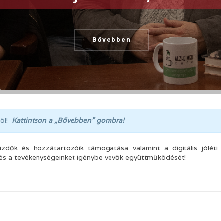
Bővebben
ről!
Kattintson a „Bővebben” gombra!
ők és hozzátartozóik támogatása valamint a digitális jóléti 
 és a tevékenységeinket igénybe vevők együttműködését!