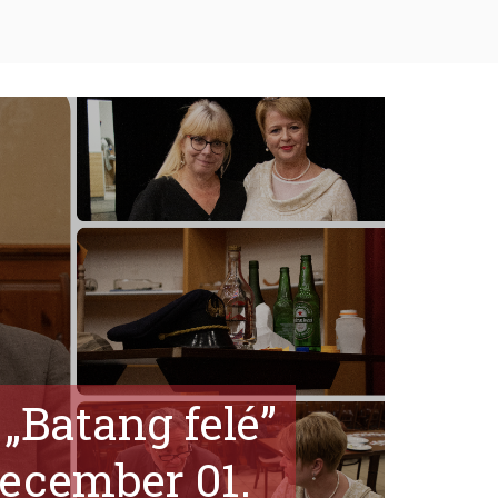
„Batang felé”
december 01.