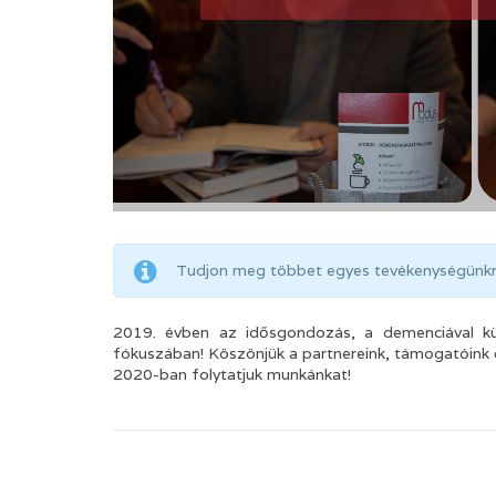
Tudjon meg többet egyes tevékenységünk
2019. évben az idősgondozás, a demenciával küzd
fókuszában! Köszönjük a partnereink, támogatóink
2020-ban folytatjuk munkánkat!