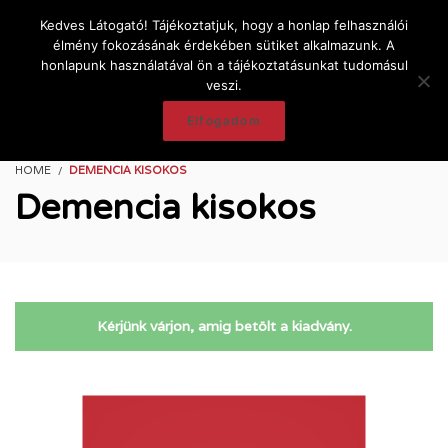
Kedves Látogató! Tájékoztatjuk, hogy a honlap felhasználói
élmény fokozásának érdekében sütiket alkalmazunk. A
honlapunk használatával ön a tájékoztatásunkat tudomásul
veszi.
Elfogadom
HOME
DEMENCIA KISOKOS
Demencia kisokos
Kérjünk várjon, amig betölt a kiadvány.