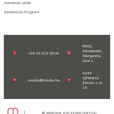
Alzheimer cafék
DemenSzia Program
6000,
Kecskemét,
+36 20 213 0018
Margaréta
utca 1.
4244
Újfehértó
modus@modus.hu
Eötvös J. út
13.
© MINDEN JOG FENNTARTVA!