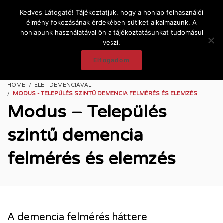
Kedves Látogató! Tájékoztatjuk, hogy a honlap felhasználói
élmény fokozásának érdekében sütiket alkalmazunk. A
honlapunk használatával ön a tájékoztatásunkat tudomásul
veszi.
Elfogadom
HOME
ÉLET DEMENCIÁVAL
MODUS - TELEPÜLÉS SZINTŰ DEMENCIA FELMÉRÉS ÉS ELEMZÉS
Modus – Település
szintű demencia
felmérés és elemzés
A demencia felmérés háttere