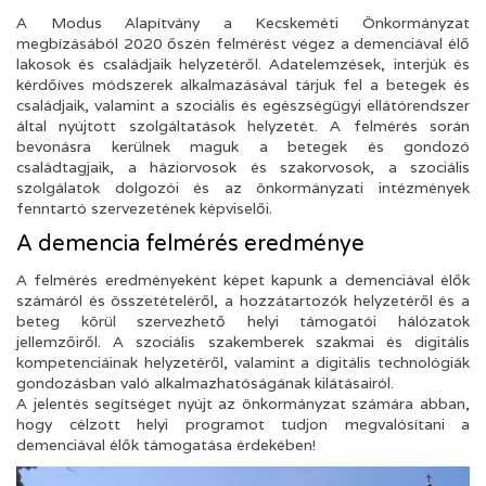
A Modus Alapítvány a Kecskeméti Önkormányzat
megbízásából 2020 őszén felmérést végez a demenciával élő
lakosok és családjaik helyzetéről. Adatelemzések, interjúk és
kérdőíves módszerek alkalmazásával tárjuk fel a betegek és
családjaik, valamint a szociális és egészségügyi ellátórendszer
által nyújtott szolgáltatások helyzetét. A felmérés során
bevonásra kerülnek maguk a betegek és gondozó
családtagjaik, a háziorvosok és szakorvosok, a szociális
szolgálatok dolgozói és az önkormányzati intézmények
fenntartó szervezetének képviselői.
A demencia felmérés eredménye
A felmérés eredményeként képet kapunk a demenciával élők
számáról és összetételéről, a hozzátartozók helyzetéről és a
beteg körül szervezhető helyi támogatói hálózatok
jellemzőiről. A szociális szakemberek szakmai és digitális
kompetenciáinak helyzetéről, valamint a digitális technológiák
gondozásban való alkalmazhatóságának kilátásairól.
A jelentés segítséget nyújt az önkormányzat számára abban,
hogy célzott helyi programot tudjon megvalósítani a
demenciával élők támogatása érdekében!