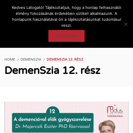
Kedves Látogató! Tájékoztatjuk, hogy a honlap felhasználói
élmény fokozásának érdekében sütiket alkalmazunk. A
honlapunk használatával ön a tájékoztatásunkat tudomásul
veszi.
Elfogadom
HOME
DEMENSZIA
DEMENSZIA 12. RÉSZ
DemenSzia 12. rész