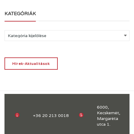
KATEGÓRIÁK
Kategóriák
Hírek-Aktualitások
6000,
Kecskemét,
+36 20 213 0018
Margaréta
utca 1.