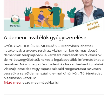
A demenciával élők gyógyszerelése
GYÓGYSZEREK ÉS DEMENCIÁK – Mennyiben lehetnek
hatékonyak a gyógyszerek az Alzheimer-kór és más típusú
demenciák terápiájában? A kérdésre nincsenek rövid válaszok,
de mi összegyűjtöttük neked a legalapvetőbb információkat a
témában. Nézd meg a rövid videót és ha van kedved írj nekünk.
Visszajelzéseidet vagy tapasztalataid megosztását szívesen
vesszük a szia@demenszia.hu e-mail címünkön. Történetedet
bizalmasan kezeljük!
Nézd meg
, oszd meg másokkal is!