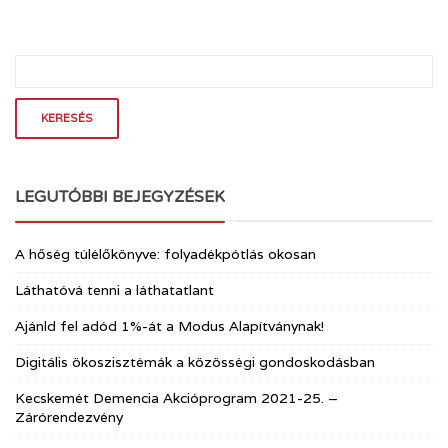
LEGUTÓBBI BEJEGYZÉSEK
A hőség túlélőkönyve: folyadékpótlás okosan
Láthatóvá tenni a láthatatlant
Ajánld fel adód 1%-át a Modus Alapítványnak!
Digitális ökoszisztémák a közösségi gondoskodásban
Kecskemét Demencia Akcióprogram 2021-25. –
Zárórendezvény