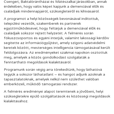
Csengeri, Baktalórántházai és Mátészalkai járásokban, annak
érdekében, hogy valós képet kapjunk a demenciával élők és
családjaik mindennapjairól, szükségleteiről és kihívásairól.
A programot a helyi közösségek bevonásával indítottuk,
települési vezetők, szakemberek és partnerek
együttműködésével, hogy feltárjuk a demenciával élők és
családjaik sokszor rejtett helyzetét. A felmérés során
fókuszcsoportos és egyéni interjúk, valamint lakossági kérdőív
segítette az információgyűjtést, amely szigorú adatvédelmi
keretek között, mesterséges intelligencia támogatásával került
feldolgozásra. Az eredményeket szakmai napokon osztottuk
meg, amelyek a közös gondolkodást szolgálaták a
fenntartható megoldások kialakításáról.
Programunk során végig arra törekedtünk, hogy láthatóvá
tegyük a sokszor láthatatlant – és hangot adjunk azoknak a
tapasztalatoknak, amelyek nélkül nem születhet valóban
emberközeli, működő támogatási rendszer.
A felmérés eredményei alapot teremtenek a jövőbeni, helyi
szükségletekre épülő szolgáltatások és közösségi megoldások
kialakításához.