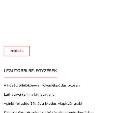
LEGUTÓBBI BEJEGYZÉSEK
A hőség túlélőkönyve: folyadékpótlás okosan
Láthatóvá tenni a láthatatlant
Ajánld fel adód 1%-át a Modus Alapítványnak!
Digitális ökoszisztémák a közösségi gondoskodásban