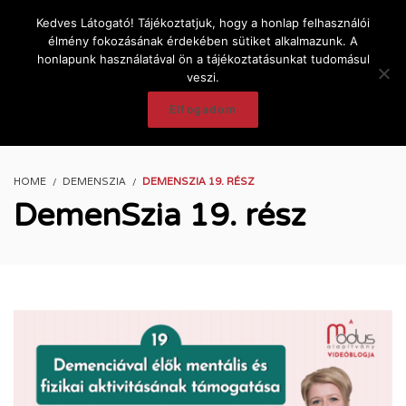
Kedves Látogató! Tájékoztatjuk, hogy a honlap felhasználói
élmény fokozásának érdekében sütiket alkalmazunk. A
honlapunk használatával ön a tájékoztatásunkat tudomásul
veszi.
Elfogadom
HOME
DEMENSZIA
DEMENSZIA 19. RÉSZ
DemenSzia 19. rész