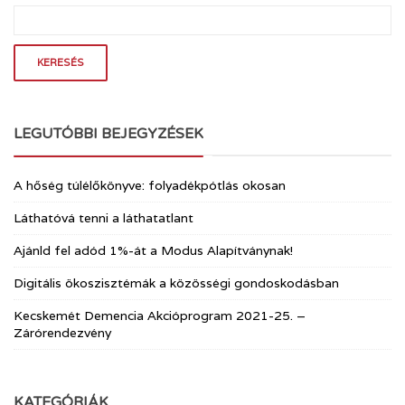
LEGUTÓBBI BEJEGYZÉSEK
A hőség túlélőkönyve: folyadékpótlás okosan
Láthatóvá tenni a láthatatlant
Ajánld fel adód 1%-át a Modus Alapítványnak!
Digitális ökoszisztémák a közösségi gondoskodásban
Kecskemét Demencia Akcióprogram 2021-25. –
Zárórendezvény
KATEGÓRIÁK