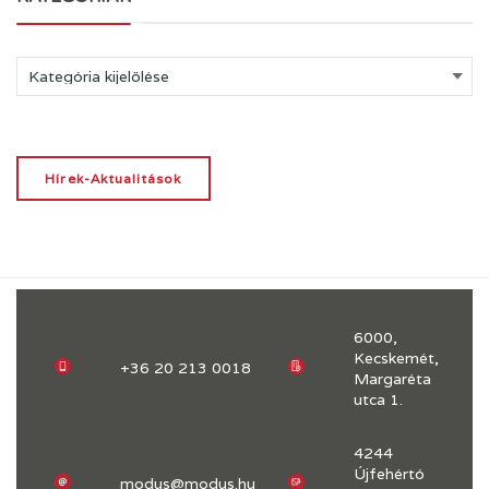
Kategóriák
Hírek-Aktualitások
6000,
Kecskemét,
+36 20 213 0018
Margaréta
utca 1.
4244
Újfehértó
modus@modus.hu