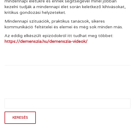
mindennapi életükre és ennek segítségével minél jobban
kezelni tudják a mindennapi élet során keletkező kihívásokat,
kritikus gondozási helyzeteket.
Mindennapi szituációk, praktikus tanácsok, sikeres
kommunikáció feltételei és elemei és még sok minden más.
Az eddig elkészült epizódokról itt tudhat meg többet:
https://demenszia.hu/demenszia-videok/