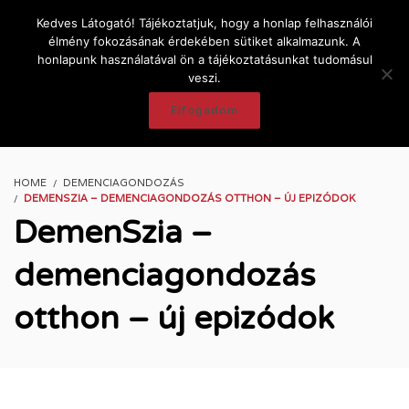
Kedves Látogató! Tájékoztatjuk, hogy a honlap felhasználói
élmény fokozásának érdekében sütiket alkalmazunk. A
honlapunk használatával ön a tájékoztatásunkat tudomásul
veszi.
Elfogadom
HOME
DEMENCIAGONDOZÁS
DEMENSZIA – DEMENCIAGONDOZÁS OTTHON – ÚJ EPIZÓDOK
DemenSzia –
demenciagondozás
otthon – új epizódok