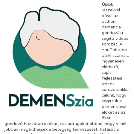
Újabb
részekkel
bővül az
otthoni
demencia
gondozást
segítő videós
sorozat. A
YouTube-on
bárki számára
ingyenesen
elérhető,
saját
fejlesztési
videós
sorozatunkkal
célunk, hogy
segítsük a
demenciával
élőket és az
őket
gondozó hozzátartozókat, családtagokat abban, hogy minél
jobban megérthessék a betegség természetét, hatását a