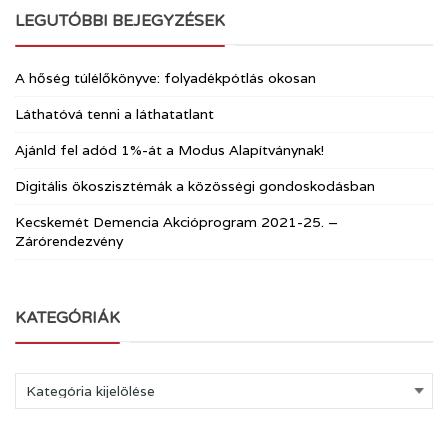
LEGUTÓBBI BEJEGYZÉSEK
A hőség túlélőkönyve: folyadékpótlás okosan
Láthatóvá tenni a láthatatlant
Ajánld fel adód 1%-át a Modus Alapítványnak!
Digitális ökoszisztémák a közösségi gondoskodásban
Kecskemét Demencia Akcióprogram 2021-25. –
Zárórendezvény
KATEGÓRIÁK
Kategóriák