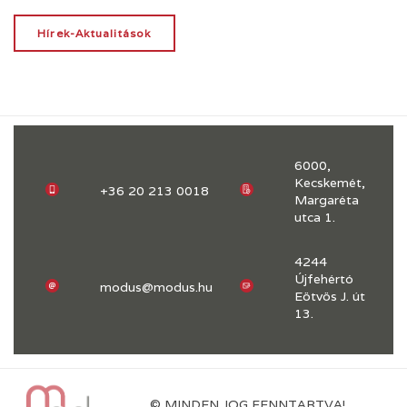
Hírek-Aktualitások
6000,
Kecskemét,
+36 20 213 0018
Margaréta
utca 1.
4244
Újfehértó
modus@modus.hu
Eötvös J. út
13.
© MINDEN JOG FENNTARTVA!