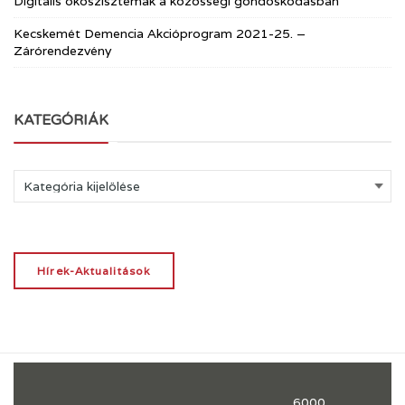
Digitális ökoszisztémák a közösségi gondoskodásban
Kecskemét Demencia Akcióprogram 2021-25. –
Zárórendezvény
KATEGÓRIÁK
Kategóriák
Hírek-Aktualitások
6000,