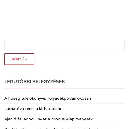
LEGUTÓBBI BEJEGYZÉSEK
A hőség túlélőkönyve: folyadékpótlás okosan
Láthatóvá tenni a láthatatlant
Ajánld fel adód 1%-át a Modus Alapítványnak!