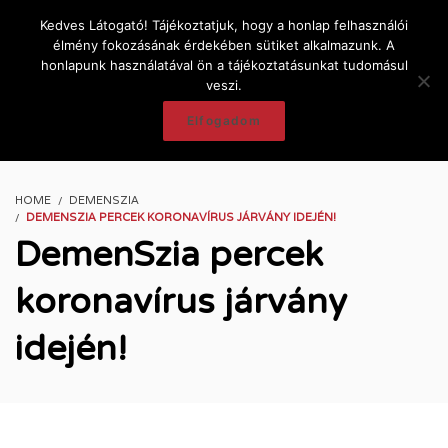
Kedves Látogató! Tájékoztatjuk, hogy a honlap felhasználói
élmény fokozásának érdekében sütiket alkalmazunk. A
honlapunk használatával ön a tájékoztatásunkat tudomásul
veszi.
Elfogadom
HOME
DEMENSZIA
DEMENSZIA PERCEK KORONAVÍRUS JÁRVÁNY IDEJÉN!
DemenSzia percek
koronavírus járvány
idején!