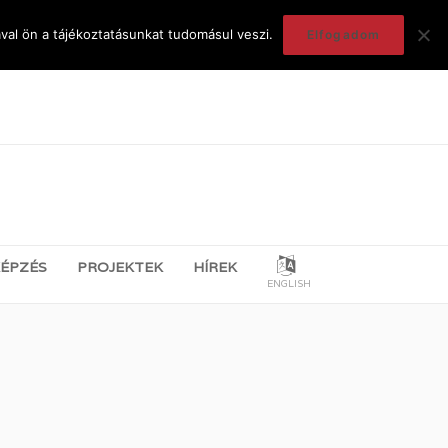
val ön a tájékoztatásunkat tudomásul veszi.
Elfogadom
ÉPZÉS
PROJEKTEK
HÍREK
ENGLISH