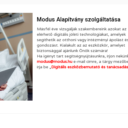
Modus Alapítvány szolgáltatása
Másfél éve vizsgálják szakembereink azokat az
elérhető digitális jóléti technológiákat, amelyek
segíthetik az otthoni vagy intézményi ápolást é
gondozást. Kialakult az az eszközkör, amelyet
biztonsággal ajánlunk Önök számára!
Ha igényt tart segítségnyújtásunkra, írjon nekün
modus@modus.hu
e-mail címre, a tárgy mezőbe
írja be „
Digitális eszközbemutató és tanácsadá