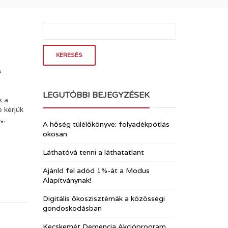
s
LEGUTÓBBI BEJEGYZÉSEK
k a
 kérjük
s
„.
A hőség túlélőkönyve: folyadékpótlás
okosan
Láthatóvá tenni a láthatatlant
Ajánld fel adód 1%-át a Modus
Alapítványnak!
Digitális ökoszisztémák a közösségi
gondoskodásban
Kecskemét Demencia Akcióprogram