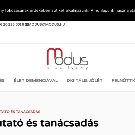
ény fokozásának érdekében sütiket alkalmazunk. A honlapunk használatá
PJEN KAPCSOLATBA VELÜNK:
6 20 213 0018
MODUS@MODUS.HU
ÉS
ÉLET DEMENCIÁVAL
DIGITÁLIS JÓLÉT
FELNŐTTK
UTATÓ ÉS TANÁCSADÁS
utató és tanácsadás