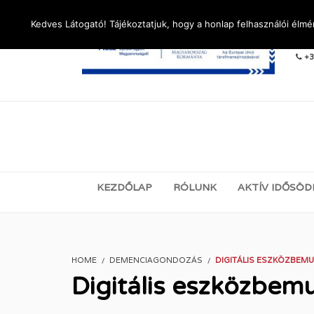
Kedves Látogató! Tájékoztatjuk, hogy a honlap felhasználói élm
LÉ
+3
KEZDŐLAP
RÓLUNK
AKTÍV IDŐSÖD
HOME
DEMENCIAGONDOZÁS
DIGITÁLIS ESZKÖZBEM
Digitális eszközbem