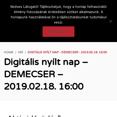
Kedves Látogató! Tájékoztatjuk, hogy a honlap felhasználói
élmény fokozásának érdekében sütiket alkalmazunk. A
honlapunk használatával ön a tájékoztatásunkat tudomásul
veszi.
Elfogadom
HOME
HÍR
DIGITÁLIS NYÍLT NAP - DEMECSER - 2019.02.18. 16:00
Digitális nyílt nap –
DEMECSER –
2019.02.18. 16:00