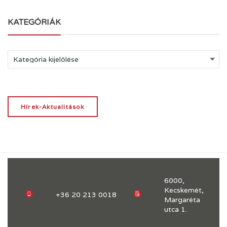
KATEGÓRIÁK
Kategóriák
Hírek-Aktualitások
6000,
Kecskemét,
+36 20 213 0018
Margaréta
utca 1.