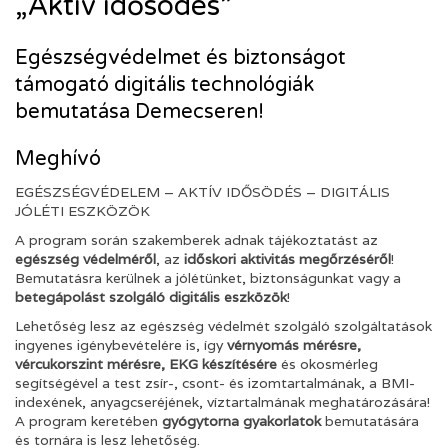
„Aktív idősödés”
Egészségvédelmet és biztonságot
támogató digitális technológiák
bemutatása Demecseren!
Meghívó
EGÉSZSÉGVÉDELEM – AKTÍV IDŐSÖDÉS – DIGITÁLIS
JÓLÉTI ESZKÖZÖK
A program során szakemberek adnak tájékoztatást az
egészség védelméről
, az
időskori aktivitás megőrzéséről
!
Bemutatásra kerülnek a jólétünket, biztonságunkat vagy a
betegápolást szolgáló digitális eszközök
!
Lehetőség lesz az egészség védelmét szolgáló szolgáltatások
ingyenes igénybevételére is, így
vérnyomás mérésre,
vércukorszint mérésre, EKG készítésére
és okosmérleg
segítségével a test zsír-, csont- és izomtartalmának, a BMI-
indexének, anyagcseréjének, víztartalmának meghatározására!
A program keretében
gyógytorna gyakorlatok
bemutatására
és tornára is lesz lehetőség.