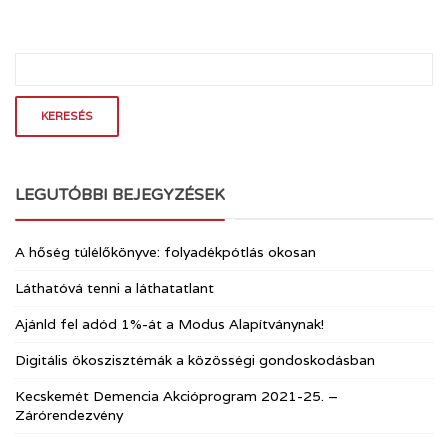
LEGUTÓBBI BEJEGYZÉSEK
A hőség túlélőkönyve: folyadékpótlás okosan
Láthatóvá tenni a láthatatlant
Ajánld fel adód 1%-át a Modus Alapítványnak!
Digitális ökoszisztémák a közösségi gondoskodásban
Kecskemét Demencia Akcióprogram 2021-25. –
Zárórendezvény