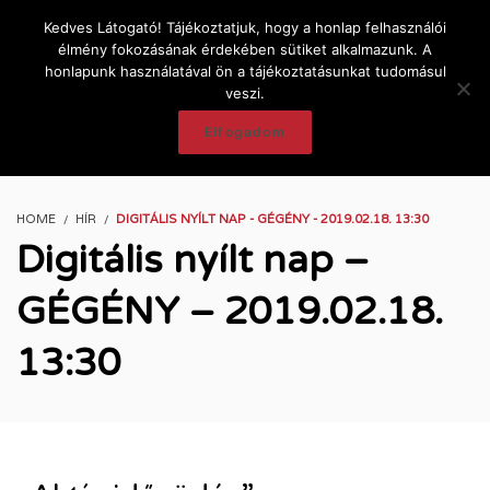
Kedves Látogató! Tájékoztatjuk, hogy a honlap felhasználói
élmény fokozásának érdekében sütiket alkalmazunk. A
honlapunk használatával ön a tájékoztatásunkat tudomásul
veszi.
Elfogadom
HOME
HÍR
DIGITÁLIS NYÍLT NAP - GÉGÉNY - 2019.02.18. 13:30
Digitális nyílt nap –
GÉGÉNY – 2019.02.18.
13:30