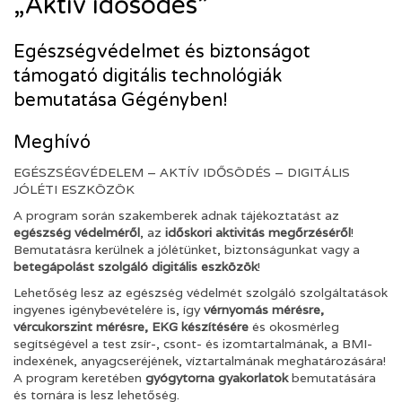
„Aktív idősödés”
Egészségvédelmet és biztonságot
támogató digitális technológiák
bemutatása Gégényben!
Meghívó
EGÉSZSÉGVÉDELEM – AKTÍV IDŐSÖDÉS – DIGITÁLIS
JÓLÉTI ESZKÖZÖK
A program során szakemberek adnak tájékoztatást az
egészség védelméről
, az
időskori aktivitás megőrzéséről
!
Bemutatásra kerülnek a jólétünket, biztonságunkat vagy a
betegápolást szolgáló digitális eszközök
!
Lehetőség lesz az egészség védelmét szolgáló szolgáltatások
ingyenes igénybevételére is, így
vérnyomás mérésre,
vércukorszint mérésre, EKG készítésére
és okosmérleg
segítségével a test zsír-, csont- és izomtartalmának, a BMI-
indexének, anyagcseréjének, víztartalmának meghatározására!
A program keretében
gyógytorna gyakorlatok
bemutatására
és tornára is lesz lehetőség.