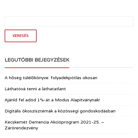
LEGUTÓBBI BEJEGYZÉSEK
A hőség túlélőkönyve: folyadékpótlás okosan
Láthatóvá tenni a láthatatlant
Ajánld fel adód 1%-át a Modus Alapítványnak!
Digitális ökoszisztémák a közösségi gondoskodásban
Kecskemét Demencia Akcióprogram 2021-25. –
Zárórendezvény