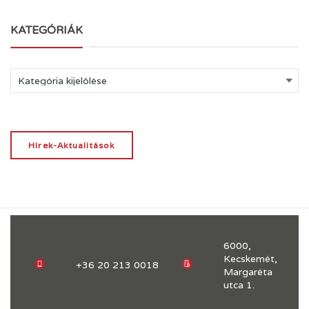
KATEGÓRIÁK
Kategóriák
Hírek-Aktualitások
6000,
Kecskemét,
+36 20 213 0018
Margaréta
utca 1.