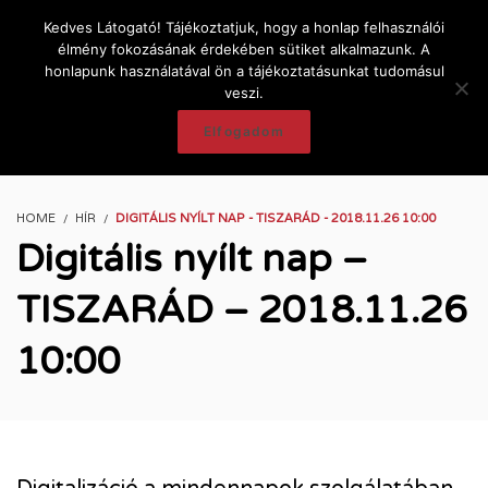
Kedves Látogató! Tájékoztatjuk, hogy a honlap felhasználói
élmény fokozásának érdekében sütiket alkalmazunk. A
honlapunk használatával ön a tájékoztatásunkat tudomásul
veszi.
Elfogadom
HOME
HÍR
DIGITÁLIS NYÍLT NAP - TISZARÁD - 2018.11.26 10:00
Digitális nyílt nap –
TISZARÁD – 2018.11.26
10:00