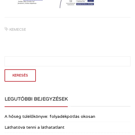
KEMECSE
LEGUTÓBBI BEJEGYZÉSEK
A hőség túlélőkönyve: folyadékpótlás okosan
Láthatóvá tenni a láthatatlant