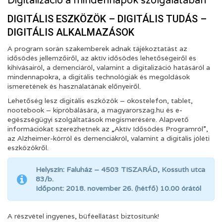
Digitalizáció a mindennapok szolgálatában
DIGITÁLIS ESZKÖZÖK – DIGITÁLIS TUDÁS –
DIGITÁLIS ALKALMAZÁSOK
A program során szakemberek adnak tájékoztatást az
idősödés jellemzőiről, az aktív idősödés lehetőségeiről és
kihívásairól, a demenciáról, valamint a digitalizáció hatásáról a
mindennapokra, a digitális technológiák és megoldások
ismeretének és használatának előnyeiről.
Lehetőség lesz digitális eszközök – okostelefon, tablet,
nootebook – kipróbálására, a magyarorszag.hu és e-
egészségügyi szolgáltatások megismerésére. Alapvető
információkat szerezhetnek az „Aktív Idősödés Programról”,
az Alzheimer-kórról és demenciákról, valamint a digitális jóléti
eszközökről.
Helyszín: Faluház – 4503 TISZARÁD, Kossuth utca
83/b.
Időpont: 2018. november 26. (hétfő) 10.00 órától
A részvétel ingyenes, büféellátást biztosítunk!