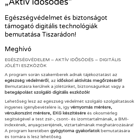
„Aktív idősödés”
Egészségvédelmet és biztonságot
támogató digitális technológiák
bemutatása Tiszarádon!
Meghívó
EGÉSZSÉGVÉDELEM – AKTÍV IDŐSÖDÉS – DIGITÁLIS
JÓLÉTI ESZKÖZÖK
A program során szakemberek adnak tájékoztatást az
egészség védelméről
, az
időskori aktivitás megőrzéséről
!
Bemutatásra kerülnek a jólétünket, biztonságunkat vagy a
betegápolást szolgáló digitális eszközök
!
Lehetőség lesz az egészség védelmét szolgáló szolgáltatások
ingyenes igénybevételére is, így
vérnyomás mérésre,
vércukorszint mérésre, EKG készítésére
és okosmérleg
segítségével a test zsír-, csont- és izomtartalmának, a BMI-
indexének, anyagcseréjének, víztartalmának meghatározására!
A program keretében
gyógytorna gyakorlatok
bemutatására
és tornára is lesz lehetőség.