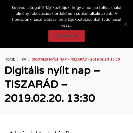
Kedves Látogató! Tájékoztatjuk, hogy a honlap felhasználói
élmény fokozásának érdekében sütiket alkalmazunk. A
honlapunk használatával ön a tájékoztatásunkat tudomásul
veszi.
Elfogadom
HOME
HÍR
DIGITÁLIS NYÍLT NAP - TISZARÁD - 2019.02.20. 13:30
Digitális nyílt nap –
TISZARÁD –
2019.02.20. 13:30