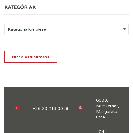
KATEGÓRIÁK
Kategóriák
Hírek-Aktualitások
6000,
Kecskemét,
+36 20 213 0018
Margaréta
utca 1.
4244