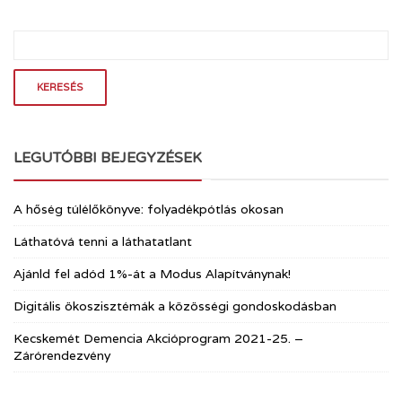
LEGUTÓBBI BEJEGYZÉSEK
A hőség túlélőkönyve: folyadékpótlás okosan
Láthatóvá tenni a láthatatlant
Ajánld fel adód 1%-át a Modus Alapítványnak!
Digitális ökoszisztémák a közösségi gondoskodásban
Kecskemét Demencia Akcióprogram 2021-25. –
Zárórendezvény