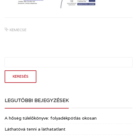
KEMECSE
LEGUTÓBBI BEJEGYZÉSEK
A hőség túlélőkönyve: folyadékpótlás okosan
Láthatóvá tenni a láthatatlant