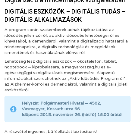
Digitalizáció a mindennapok szolgálatában
DIGITÁLIS ESZKÖZÖK – DIGITÁLIS TUDÁS –
DIGITÁLIS ALKALMAZÁSOK
A program során szakemberek adnak tájékoztatást az
idősödés jellemzőiről, az aktív idősödés lehetőségeiről és
kihívásairól, a demenciáról, valamint a digitalizáció hatásáról a
mindennapokra, a digitális technológiák és megoldások
ismeretének és használatának előnyeiről.
Lehetőség lesz digitális eszközök – okostelefon, tablet,
nootebook – kipróbálására, a magyarorszag.hu és e-
egészségügyi szolgáltatások megismerésére. Alapvető
információkat szerezhetnek az „Aktív Idősödés Programról”,
az Alzheimer-kórról és demenciákról, valamint a digitális jóléti
eszközökről.
Helyszín: Polgármesteri Hivatal – 4502,
Vasmegyer, Kossuth utca 66.
Időpont: 2018. november 26. (hétfő) 15.00 órától
A részvétel ingyenes, büféellátást biztosítunk!