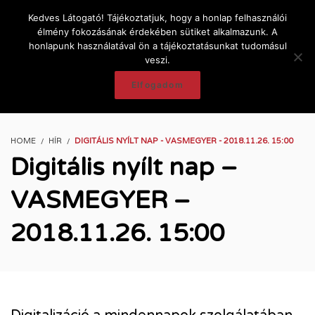
Kedves Látogató! Tájékoztatjuk, hogy a honlap felhasználói
élmény fokozásának érdekében sütiket alkalmazunk. A
honlapunk használatával ön a tájékoztatásunkat tudomásul
veszi.
Elfogadom
HOME
HÍR
DIGITÁLIS NYÍLT NAP - VASMEGYER - 2018.11.26. 15:00
Digitális nyílt nap –
VASMEGYER –
2018.11.26. 15:00