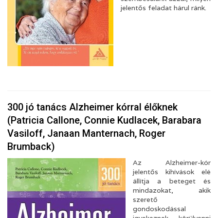
jelentős feladat hárul ránk.
300 jó tanács Alzheimer kórral élőknek
(Patricia Callone, Connie Kudlacek, Barabara
Vasiloff, Janaan Manternach, Roger
Brumback)
Az Alzheimer-kór
jelentős kihívások elé
állítja a beteget és
mindazokat, akik
szerető
gondoskodással