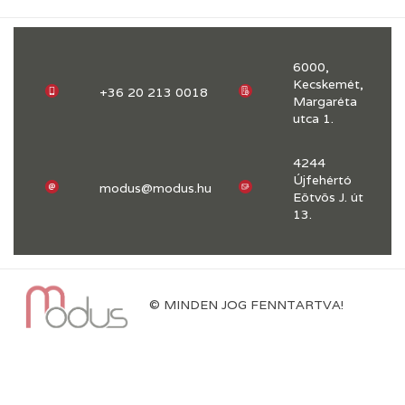
6000,
Kecskemét,
+36 20 213 0018
Margaréta
utca 1.
4244
Újfehértó
modus@modus.hu
Eötvös J. út
13.
© MINDEN JOG FENNTARTVA!
KONFERENCIÁINK, RENDEZVÉNYEINK
DIGITÁLIS JÓLÉTI PROGRAM – KEMECSE 2018-19
PARTNERSÉG A DEMENCIAGONDOZÁS TERÜLETÉN
ALAPKÉSZSÉGFEJLESZTÉS