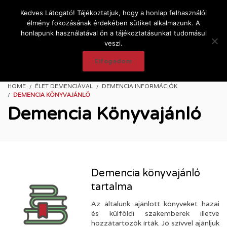
Kedves Látogató! Tájékoztatjuk, hogy a honlap felhasználói
élmény fokozásának érdekében sütiket alkalmazunk. A
honlapunk használatával ön a tájékoztatásunkat tudomásul
veszi.
Elfogadom
HOME
ÉLET DEMENCIÁVAL
DEMENCIA INFORMÁCIÓK
DEMENCIA KÖNYVAJÁNLÓ
Demencia Könyvajánló
Demencia könyvajánló
tartalma
Az általunk ajánlott könyveket hazai
és külföldi szakemberek illetve
hozzátartozók írták. Jó szívvel ajánljuk