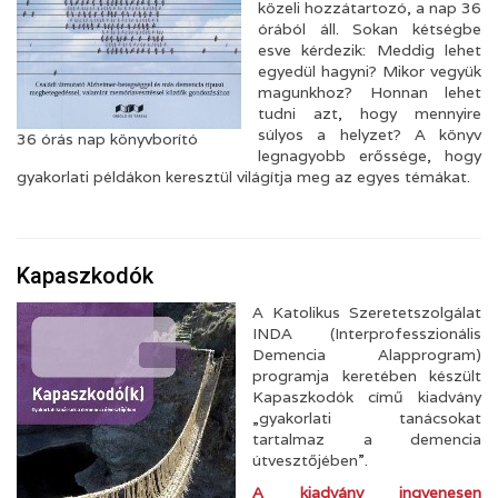
közeli hozzátartozó, a nap 36
órából áll. Sokan kétségbe
esve kérdezik: Meddig lehet
egyedül hagyni? Mikor vegyük
magunkhoz? Honnan lehet
tudni azt, hogy mennyire
súlyos a helyzet? A könyv
36 órás nap könyvborító
legnagyobb erőssége, hogy
gyakorlati példákon keresztül világítja meg az egyes témákat.
Kapaszkodók
A Katolikus Szeretetszolgálat
INDA (Interprofesszionális
Demencia Alapprogram)
programja keretében készült
Kapaszkodók című kiadvány
„gyakorlati tanácsokat
tartalmaz a demencia
útvesztőjében”.
A kiadvány ingyenesen