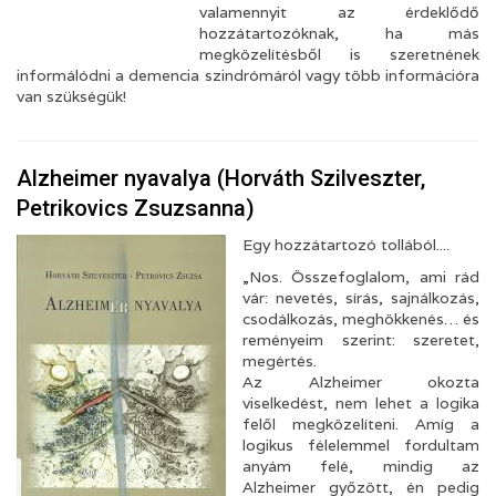
valamennyit az érdeklődő
hozzátartozóknak, ha más
megközelítésből is szeretnének
informálódni a demencia szindrómáról vagy több információra
van szükségük!
Alzheimer nyavalya (Horváth Szilveszter,
Petrikovics Zsuzsanna)
Egy hozzátartozó tollából....
„Nos. Összefoglalom, ami rád
vár: nevetés, sírás, sajnálkozás,
csodálkozás, meghökkenés… és
reményeim szerint: szeretet,
megértés.
Az Alzheimer okozta
viselkedést, nem lehet a logika
felől megközelíteni. Amíg a
logikus félelemmel fordultam
anyám felé, mindig az
Alzheimer győzött, én pedig