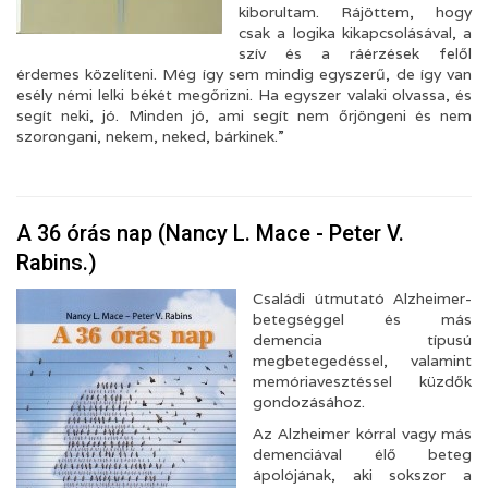
kiborultam. Rájöttem, hogy
csak a logika kikapcsolásával, a
szív és a ráérzések felől
érdemes közelíteni. Még így sem mindig egyszerű, de így van
esély némi lelki békét megőrizni. Ha egyszer valaki olvassa, és
segít neki, jó. Minden jó, ami segít nem őrjöngeni és nem
szorongani, nekem, neked, bárkinek.”
A 36 órás nap (Nancy L. Mace - Peter V.
Rabins.)
Családi útmutató Alzheimer-
betegséggel és más
demencia típusú
megbetegedéssel, valamint
memóriavesztéssel küzdők
gondozásához.
Az Alzheimer kórral vagy más
demenciával élő beteg
ápolójának, aki sokszor a