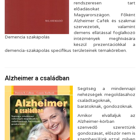
rendszeresen tart
előadásokat
Magyarországon. Főként
Alzheimer Cafék és szakmai
szervezetek, valamint
demens ellátással foglalkozó
Demencia szakápolás
intézmények meghívására
készül prezentációkkal a
demencia-szakápolás specifikus területeinek témakörében.
Alzheimer a családban
Segítség a mindennapi
nehézségek megoldásához
családtagoknak,
barátoknak, gondozóknak.
Amikor elvállaljuk az
Alzheimer-kórban
szenvedő szerettünk
gondozását, először nem is
szembesülünk azzal, milyen