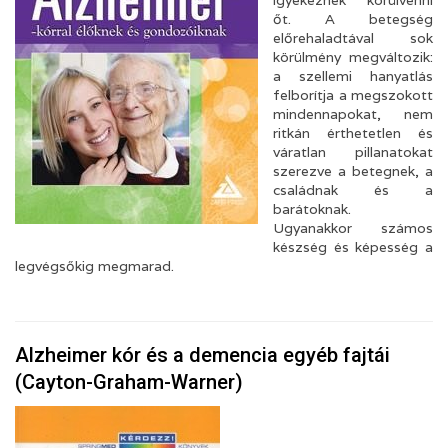
igyekeznek körülvenni
őt. A betegség
előrehaladtával sok
körülmény megváltozik:
a szellemi hanyatlás
felborítja a megszokott
mindennapokat, nem
ritkán érthetetlen és
váratlan pillanatokat
szerezve a betegnek, a
családnak és a
barátoknak.
Ugyanakkor számos
készség és képesség a
legvégsőkig megmarad.
Alzheimer kór és a demencia egyéb fajtái
(Cayton-Graham-Warner)