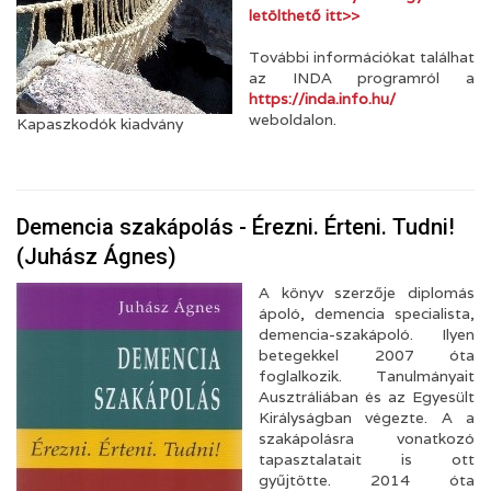
letölthető itt>>
További információkat találhat
az INDA programról a
https://inda.info.hu/
weboldalon.
Kapaszkodók kiadvány
Demencia szakápolás - Érezni. Érteni. Tudni!
(Juhász Ágnes)
A könyv szerzője diplomás
ápoló, demencia specialista,
demencia-szakápoló. Ilyen
betegekkel 2007 óta
foglalkozik. Tanulmányait
Ausztráliában és az Egyesült
Királyságban végezte. A a
szakápolásra vonatkozó
tapasztalatait is ott
gyűjtötte. 2014 óta