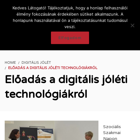
Kedves Látogató! Tájékoztatjuk, hogy a honlap felhasználói
élmény fokozásának érdekében sütiket alkalmazunk. A
honlapunk használatával ön a tájékoztatásunkat tudomásul
veszi.
Elfogadom
HOME
DIGITÁLIS JÓLÉT
ELŐADÁS A DIGITÁLIS JÓLÉTI TECHNOLÓGIÁKRÓL
Előadás a digitális jóléti
technológiákról
Szociális
Szakmai
Napon