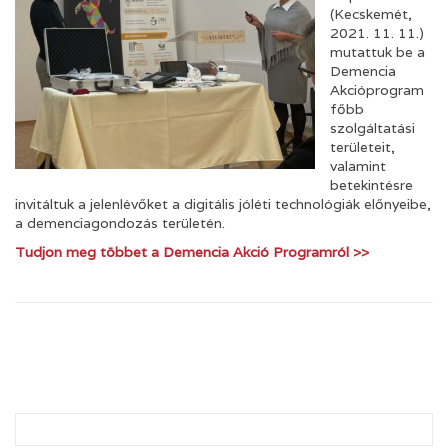
(Kecskemét,
2021. 11. 11.)
mutattuk be a
Demencia
Akcióprogram
főbb
szolgáltatási
területeit,
valamint
betekintésre
invitáltuk a jelenlévőket a digitális jóléti technológiák előnyeibe,
a demenciagondozás területén.
Tudjon meg többet a Demencia Akció Programról >>