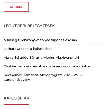
LEGUTÓBBI BEJEGYZÉSEK
A hőség túlélőkönyve: folyadékpótlás okosan
Láthatóvá tenni a láthatatlant
Ajánld fel adód 1%-át a Modus Alapítványnak!
Digitális ökoszisztémák a közösségi gondoskodásban
Kecskemét Demencia Akcióprogram 2021-25. –
Zárórendezvény
KATEGÓRIÁK