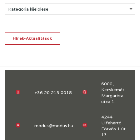
Kategóriák
Hírek-Aktualitások
6000,
Kecskemét,
+36 20 213 0018
Margaréta
utca 1.
4244
Újfehértó
modus@modus.hu
Eötvös J. út
13.