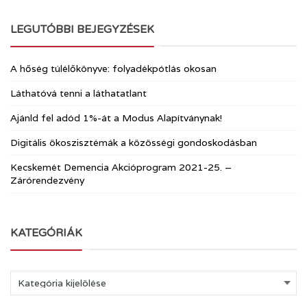
LEGUTÓBBI BEJEGYZÉSEK
A hőség túlélőkönyve: folyadékpótlás okosan
Láthatóvá tenni a láthatatlant
Ajánld fel adód 1%-át a Modus Alapítványnak!
Digitális ökoszisztémák a közösségi gondoskodásban
Kecskemét Demencia Akcióprogram 2021-25. –
Zárórendezvény
KATEGÓRIÁK
Kategóriák