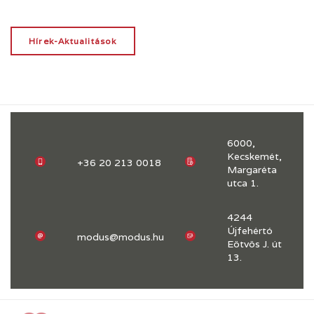
Hírek-Aktualitások
6000,
Kecskemét,
+36 20 213 0018
Margaréta
utca 1.
4244
Újfehértó
modus@modus.hu
Eötvös J. út
13.