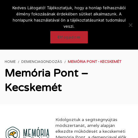
Kedves Látogató! Tájékoztatjuk, hogy a honlap felhasználói
élmény fokozásának érdekében sütiket alkalmazunk. A
honlapunk használatával ön a tájékoztatásunkat tudomásul
veszi.
Elfogadom
HOME
DEMENCIAGONDOZÁS
MEMÓRIA PONT - KECSKEMÉT
Memória Pont –
Kecskemét
Kidolgoztuk a segítségnyújtás
módszertanát, amely alapján
elkezdte működését a kecskeméti
Memória Pont, a demenciával élők