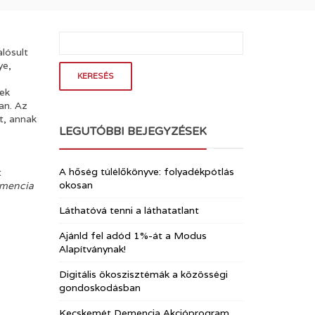
lósult
ye,
tek
an. Az
t, annak
LEGUTÓBBI BEJEGYZÉSEK
A hőség túlélőkönyve: folyadékpótlás
t
okosan
emencia
Láthatóvá tenni a láthatatlant
Ajánld fel adód 1%-át a Modus
Alapítványnak!
Digitális ökoszisztémák a közösségi
gondoskodásban
Kecskemét Demencia Akcióprogram