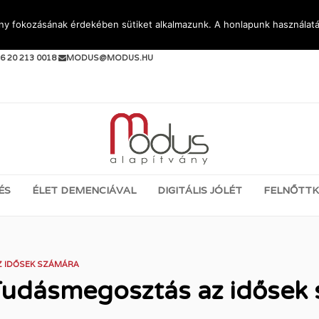
ény fokozásának érdekében sütiket alkalmazunk. A honlapunk használatá
PJEN KAPCSOLATBA VELÜNK:
6 20 213 0018
MODUS@MODUS.HU
ÉS
ÉLET DEMENCIÁVAL
DIGITÁLIS JÓLÉT
FELNŐTTK
Z IDŐSEK SZÁMÁRA
Tudásmegosztás az idősek