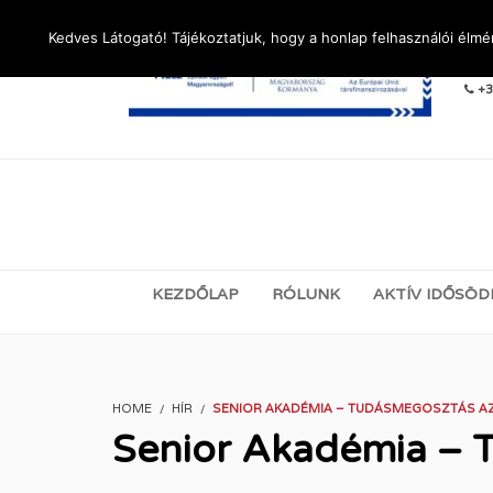
Kedves Látogató! Tájékoztatjuk, hogy a honlap felhasználói élm
LÉ
+3
KEZDŐLAP
RÓLUNK
AKTÍV IDŐSÖD
HOME
HÍR
SENIOR AKADÉMIA – TUDÁSMEGOSZTÁS A
Senior Akadémia – 