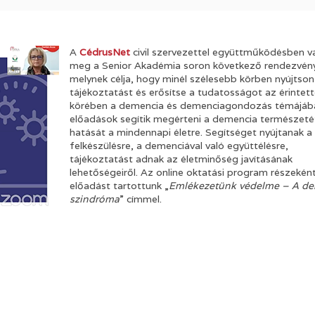
A
CédrusNet
civil szervezettel együttműködésben va
meg a Senior Akadémia soron következő rendezvén
melynek célja, hogy minél szélesebb körben nyújtson
tájékoztatást és erősítse a tudatosságot az érintet
körében a demencia és demenciagondozás témájáb
előadások segítik megérteni a demencia természeté
hatását a mindennapi életre. Segítséget nyújtanak a
felkészülésre, a demenciával való együttélésre,
tájékoztatást adnak az életminőség javításának
lehetőségeiről. Az online oktatási program részekén
előadást tartottunk „
Emlékezetünk védelme – A d
szindróma
” címmel.