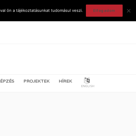
val ön a tájékoztatásunkat tudomásul veszi.
Elfogadom
ÉPZÉS
PROJEKTEK
HÍREK
ENGLISH