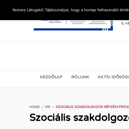
Kedves Látogató! Tájékoztatjuk, hogy a honlap felhasználói élm
LÉ
+3
KEZDŐLAP
RÓLUNK
AKTÍV IDŐSÖD
HOME
HÍR
SZOCIÁLIS SZAKDOLGOZÓK KÉPZÉSI PRO
Szociális szakdolgo