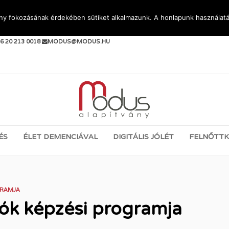
ény fokozásának érdekében sütiket alkalmazunk. A honlapunk használatá
PJEN KAPCSOLATBA VELÜNK:
6 20 213 0018
MODUS@MODUS.HU
ÉS
ÉLET DEMENCIÁVAL
DIGITÁLIS JÓLÉT
FELNŐTTK
GRAMJA
zók képzési programja