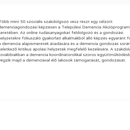
Több mint 50 szociális szakdolgozó vesz részt egy célzott
demenciagondozási képzésen a Települési Demencia Akcióprogram
keretében. Az online tudásanyagokat feldolgozó és a gondozási
helyzetekre fókuszáló gyakorlati alkalmakból álló képzés egyaránt f
a demencia alapismeretek átadására és a demencia gondozás sorá
keletkező kritikus ápolási helyzetek megfelelő kezelésére. A szakdo
továbbiakban a demencia koordinátorokkal szoros együttműködés
végzik majd a demenciával élő lakosok támogatását, gondozását.