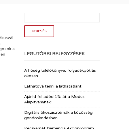
ókuszál
n
lgozók a
LEGUTÓBBI BEJEGYZÉSEK
ben
A hőség túlélőkönyve: folyadékpótlás
okosan
Láthatóvá tenni a láthatatlant
Ajánld fel adód 1%-át a Modus
Alapítványnak!
Digitális ökoszisztémák a közösségi
gondoskodásban
Kecskemét Demencia Akcióprogram