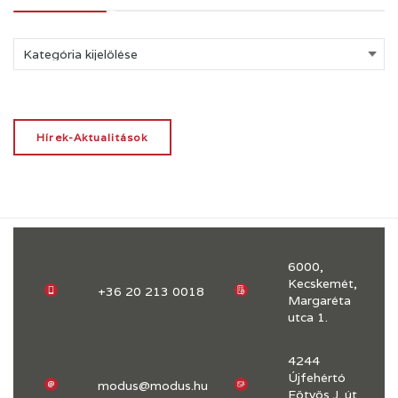
Kategóriák
Hírek-Aktualitások
6000,
Kecskemét,
+36 20 213 0018
Margaréta
utca 1.
4244
Újfehértó
modus@modus.hu
Eötvös J. út