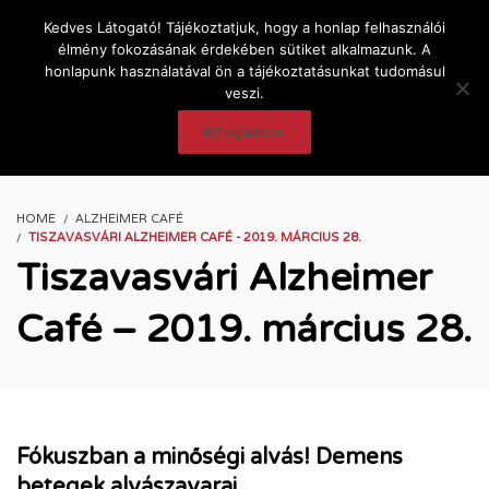
Kedves Látogató! Tájékoztatjuk, hogy a honlap felhasználói
élmény fokozásának érdekében sütiket alkalmazunk. A
honlapunk használatával ön a tájékoztatásunkat tudomásul
veszi.
Elfogadom
HOME
ALZHEIMER CAFÉ
TISZAVASVÁRI ALZHEIMER CAFÉ - 2019. MÁRCIUS 28.
Tiszavasvári Alzheimer
Café – 2019. március 28.
Fókuszban a minőségi alvás! Demens
betegek alvászavarai