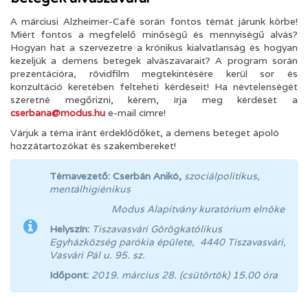
A márciusi Alzheimer-Café során fontos témát járunk körbe!
Miért fontos a megfelelő minőségű és mennyiségű alvás?
Hogyan hat a szervezetre a krónikus kialvatlanság és hogyan
kezeljük a demens betegek alvászavarait? A program során
prezentációra, rövidfilm megtekintésére kerül sor és
konzultáció keretében felteheti kérdéseit! Ha névtelenségét
szeretné megőrizni, kérem, írja meg kérdését a
cserbana@modus.hu
e-mail címre!
Várjuk a téma iránt érdeklődőket, a demens beteget ápoló
hozzátartozókat és szakembereket!
Témavezető:
Cserbán Anikó,
szociálpolitikus,
mentálhigiénikus
Modus Alapítvány kuratórium elnöke
Helyszín:
Tiszavasvári Görögkatólikus
Egyházközség parókia épülete, 4440 Tiszavasvári,
Vasvári Pál u. 95. sz.
Időpont:
2019. március 28. (csütörtök) 15.00 óra