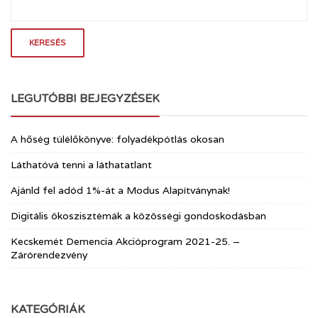
LEGUTÓBBI BEJEGYZÉSEK
A hőség túlélőkönyve: folyadékpótlás okosan
Láthatóvá tenni a láthatatlant
Ajánld fel adód 1%-át a Modus Alapítványnak!
Digitális ökoszisztémák a közösségi gondoskodásban
Kecskemét Demencia Akcióprogram 2021-25. –
Zárórendezvény
KATEGÓRIÁK