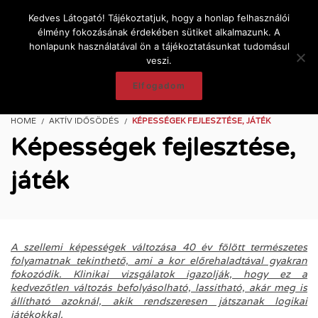
Kedves Látogató! Tájékoztatjuk, hogy a honlap felhasználói
élmény fokozásának érdekében sütiket alkalmazunk. A
honlapunk használatával ön a tájékoztatásunkat tudomásul
veszi.
Elfogadom
HOME
AKTÍV IDŐSÖDÉS
KÉPESSÉGEK FEJLESZTÉSE, JÁTÉK
Képességek fejlesztése,
játék
A szellemi képességek változása 40 év fölött természetes
folyamatnak tekinthető, ami a kor előrehaladtával gyakran
fokozódik. Klinikai vizsgálatok igazolják, hogy ez a
kedvezőtlen változás befolyásolható, lassítható, akár meg is
állítható azoknál, akik rendszeresen játszanak logikai
játékokkal.