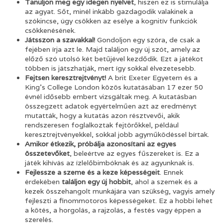
Tanuljon meg egy idegen nyelvet
, hiszen ez is stimulálja
az agyat. Sőt, minél inkább gazdagodik valakinek a
szókincse, úgy csökken az esélye a kognitív funkciók
csökkenésének.
Játsszon a szavakkal!
Gondoljon egy szóra, de csak a
fejében írja azt le. Majd találjon egy új szót, amely az
előző szó utolsó két betűjével kezdődik. Ezt a játékot
többen is játszhatják, mert így sokkal élvezetesebb.
Fejtsen keresztrejtvényt!
A brit Exeter Egyetem és a
King’s College London közös kutatásában 17 ezer 50
évnél idősebb embert vizsgáltak meg. A kutatásban
összegzett adatok egyértelműen azt az eredményt
mutatták, hogy a kutatás azon résztvevői, akik
rendszeresen foglalkoztak fejtörőkkel, például
keresztrejtvényekkel, sokkal jobb agyműködéssel bírtak.
Amikor étkezik, próbálja azonosítani az egyes
összetevőket
, beleértve az egyes fűszereket is. Ez a
játék kihívás az ízlelőbimbóknak és az agyunknak is.
Fejlessze a szeme és a keze képességeit
. Ennek
érdekében
találjon egy új hobbit
, ahol a szemek és a
kezek összehangolt munkájára van szükség, vagyis amely
fejleszti a finommotoros képességeket. Ez a hobbi lehet
a kötés, a horgolás, a rajzolás, a festés vagy éppen a
szerelés.