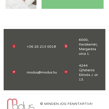
6000,
Kecskemét,
+36 20 213 0018
Margaréta
utca 1.
4244
Újfehértó
modus@modus.hu
Eötvös J. út
13.
© MINDEN JOG FENNTARTVA!