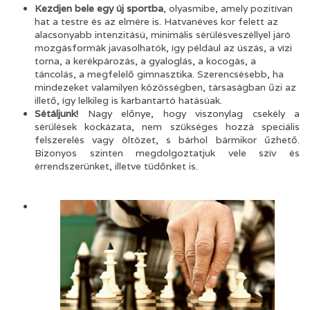
Kezdjen bele egy új sportba
, olyasmibe, amely pozitívan
hat a testre és az elmére is. Hatvanéves kor felett az
alacsonyabb intenzitású, minimális sérülésveszéllyel járó
mozgásformák javasolhatók, így például az úszás, a vízi
torna, a kerékpározás, a gyaloglás, a kocogás, a
táncolás, a megfelelő gimnasztika. Szerencsésebb, ha
mindezeket valamilyen közösségben, társaságban űzi az
illető, így lelkileg is karbantartó hatásúak.
Sétáljunk!
Nagy előnye, hogy viszonylag csekély a
sérülések kockázata, nem szükséges hozzá speciális
felszerelés vagy öltözet, s bárhol bármikor űzhető.
Bizonyos szinten megdolgoztatjuk vele szív és
érrendszerünket, illetve tüdőnket is.